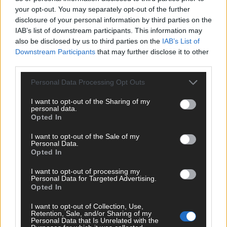
OpenTelemetry. Wspiera zespoły w
your opt-out. You may separately opt-out of the further
diagnozowaniu problemów w systemach
disclosure of your personal information by third parties on the
rozproszonych oraz optymalizacji kosztów
IAB’s list of downstream participants. This information may
infrastruktury observability. Prelegent na
also be disclosed by us to third parties on the
IAB’s List of
JDD, Confitura, 4Developers. W
Downstream Participants
that may further disclose it to other
prezentacjach wychodzi od konkretnego
third parties.
problemu, pokazuje jego rozwiązanie i
Personal Data Processing Opt Outs
omawia konsekwencje decyzji
architektonicznych. Wierzy, że dobrze
I want to opt-out of the Sharing of my
zaimplementowany tracing to nie tylko
personal data.
Opted In
narzędzie dla programistów, ale realna
oszczędność czasu i pieniędzy dla całej
I want to opt-out of the Sale of my
organizacji.
Personal Data.
Opted In
I want to opt-out of processing my
20:15 Świąteczny konkurs, networking i
Personal Data for Targeted Advertising.
pizza!
Opted In
Tradycyjnie, po części merytorycznej
I want to opt-out of Collection, Use,
zapraszamy wszystkich uczestników na
Retention, Sale, and/or Sharing of my
gorącą pizzę i dalsze rozmowy w
Personal Data that Is Unrelated with the