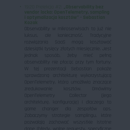
19:20 Prelekcja #2:
„Observability bez
vendor locka: OpenTelemetry, sampling
i optymalizacja kosztów” - Sebastian
Kozak
Observability w mikroserwisach to już nie
luksus, ale konieczność. Tradycyjne
rozwiązania SaaS mogą kosztować
dziesiątki tysięcy złotych miesięcznie. Jest
jednak sposób, żeby mieć pełną
observability nie płacąc przy tym fortuny.
W tej prezentacji Sebastian pokaże
sprawdzoną architekturę wykorzystującą
OpenTelemetry, która umożliwia znaczące
zredukowanie kosztów. Omówimy
OpenTelemetry Collector (jego
architekturę, konfigurację) i dlaczego to
game changer dla zespołów ops.
Zobaczymy strategie samplingu, które
pozwalają zachować wszystkie istotne
dane (błędy, wolne requesty, specyficzne