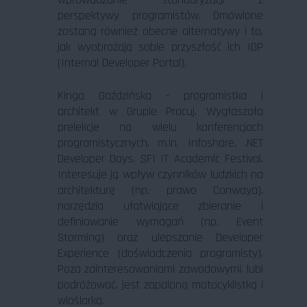
perspektywy programistów. Omówione
zostaną również obecne alternatywy i to,
jak wyobrażają sobie przyszłość ich IDP
(Internal Developer Portal).
Kinga Gaździńska - programistka i
architekt w Grupie Pracuj. Wygłaszała
prelekcje na wielu konferencjach
programistycznych, m.in. Infoshare, .NET
Developer Days, SFI IT Academic Festival.
Interesuje ją wpływ czynników ludzkich na
architekturę (np. prawo Conwaya),
narzędzia ułatwiające zbieranie i
definiowanie wymagań (np. Event
Storming) oraz ulepszanie Developer
Experience (doświadczenia programisty).
Poza zainteresowaniami zawodowymi, lubi
podróżować, jest zapaloną motocyklistką i
wioślarką.