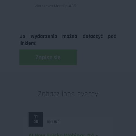
Warszawa MeetUp #80
Do wydarzenia można dołączyć pod
linkiem:
Zapisz się
Zobacz inne eventy
11
08
ONLINE
AI Now Polska Webinar #4 –