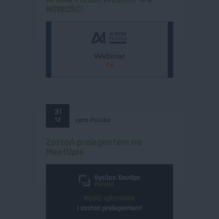
NOWOŚĆ!
31
12
cała Polska
Zostań prelegentem na
MeetUpie