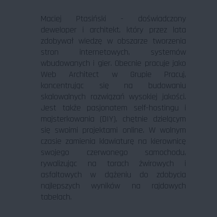
Maciej Ptasiński - doświadczony
deweloper i architekt, który przez lata
zdobywał wiedzę w obszarze tworzenia
stron internetowych, systemów
wbudowanych i gier. Obecnie pracuje jako
Web Architect w Grupie Pracuj,
koncentrując się na budowaniu
skalowalnych rozwiązań wysokiej jakości.
Jest także pasjonatem self-hostingu i
majsterkowania (DIY), chętnie dzielącym
się swoimi projektami online. W wolnym
czasie zamienia klawiaturę na kierownicę
swojego czerwonego samochodu,
rywalizując na torach żwirowych i
asfaltowych w dążeniu do zdobycia
najlepszych wyników na rajdowych
tabelach.