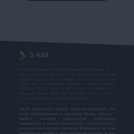
O NAS
Paweł Ufnalewski i Mariusz Dalewski od zawsze żyli w
pracy i po pracy światem IT. W 2015 roku założyli na
Facebooku grupę SysOps/DevOps Polska. 3 lata później
udało się sformalizować działania i dziś jesteśmy
Fundacją. SO/DO Team w tym czasie się powiększył i
moderuje cztery grupy na Facebooku, których łączna
liczba uczestników przekroczyła 64 000.
SO/DO organizuje również cykliczne spotkania dla
osób zainteresowanych tematyką SysOps, DevOps i
SecOps. Spośród specjalistów wybraliśmy
najlepszych w swoich dziedzinach i stworzyliśmy z
nimi pełnowymiarowe szkolenia. Wspieramy też inne
konferencje polskie i zagraniczne występując w roli