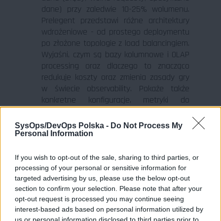
dane) przy zaledwie 10-25% wolumenu.
Prelegent przedstawi różne architektury
wdrożeniowe - od prostego deploymentu
po złożone topologie z load balancingiem.
Wyjaśni, czym są bazy kolumnowe i OLAP
processing oraz dlaczego to znacząco
redukuje koszty oraz zmienia zasady gry
w świecie observability. Pokaże także
konkretne konfiguracje, metryki do
monitorowania i decyzje architektoniczne
ze sprawdzonych wdrożeń. Z prelekcji
SysOps/DevOps Polska -
Do Not Process My
wyjdziemy z wiedzą, jak zbudować
Personal Information
skalowalne i tanie observability w swojej
organizacji.
If you wish to opt-out of the sale, sharing to third parties, or
processing of your personal or sensitive information for
targeted advertising by us, please use the below opt-out
Sebastian Kozak - programista Java z
section to confirm your selection. Please note that after your
ponad 10-letnim doświadczeniem,
opt-out request is processed you may continue seeing
specjalizujący się w distributed tracing i
interest-based ads based on personal information utilized by
observability z wykorzystaniem
us or personal information disclosed to third parties prior to