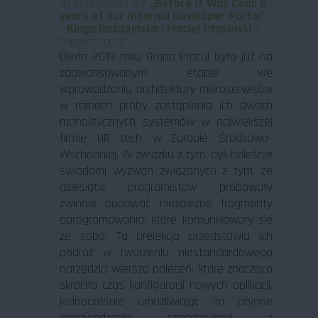
18:15 Prelekcja #1:
„Before It Was Cool: 6
years of our Internal Developer Portal”
- Kinga Gaździńska i Maciej Ptasiński
z
theprotocol.it
Około 2019 roku Grupa Pracuj była już na
zaawansowanym etapie we
wprowadzaniu architektury mikroserwisów
w ramach próby zastąpienia ich dwóch
monolitycznych systemów w największej
firmie HR tech w Europie Środkowo-
Wschodniej. W związku z tym, byli boleśnie
świadomi wyzwań związanych z tym, że
dziesiątki programistów próbowały
zwinnie budować niezależne fragmenty
oprogramowania, które komunikowały się
ze sobą. Ta prelekcja przedstawia ich
podróż w tworzeniu niestandardowego
narzędzia wiersza poleceń, które znacząco
skróciło czas konfiguracji nowych aplikacji,
jednocześnie umożliwiając im płynne
wprowadzanie standaryzacji z