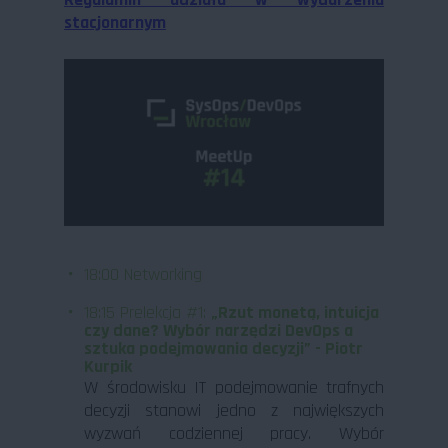
stacjonarnym
18:00 Networking
18:15 Prelekcja #1:
„Rzut monetą, intuicja
czy dane? Wybór narzędzi DevOps a
sztuka podejmowania decyzji” - Piotr
Kurpik
W środowisku IT podejmowanie trafnych
decyzji stanowi jedno z największych
wyzwań codziennej pracy. Wybór