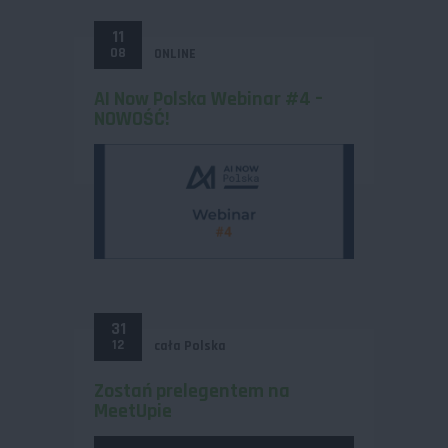
11
08
ONLINE
AI Now Polska Webinar #4 –
NOWOŚĆ!
31
12
cała Polska
Zostań prelegentem na
MeetUpie