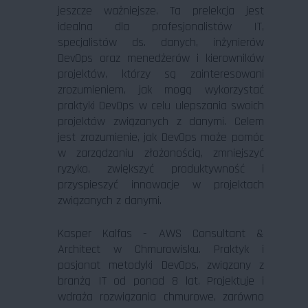
jeszcze ważniejsze. Ta prelekcja jest
idealna dla profesjonalistów IT,
specjalistów ds. danych, inżynierów
DevOps oraz menedżerów i kierowników
projektów, którzy są zainteresowani
zrozumieniem, jak mogą wykorzystać
praktyki DevOps w celu ulepszania swoich
projektów związanych z danymi. Celem
jest zrozumienie, jak DevOps może pomóc
w zarządzaniu złożonością, zmniejszyć
ryzyko, zwiększyć produktywność i
przyspieszyć innowacje w projektach
związanych z danymi.
Kasper Kalfas - AWS Consultant &
Architect w Chmurowisku. Praktyk i
pasjonat metodyki DevOps, związany z
branżą IT od ponad 8 lat. Projektuje i
wdraża rozwiązania chmurowe, zarówno