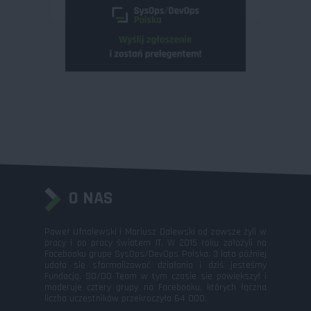
O NAS
Paweł Ufnalewski i Mariusz Dalewski od zawsze żyli w
pracy i po pracy światem IT. W 2015 roku założyli na
Facebooku grupę SysOps/DevOps Polska. 3 lata później
udało się sformalizować działania i dziś jesteśmy
Fundacją. SO/DO Team w tym czasie się powiększył i
moderuje cztery grupy na Facebooku, których łączna
liczba uczestników przekroczyła 64 000.