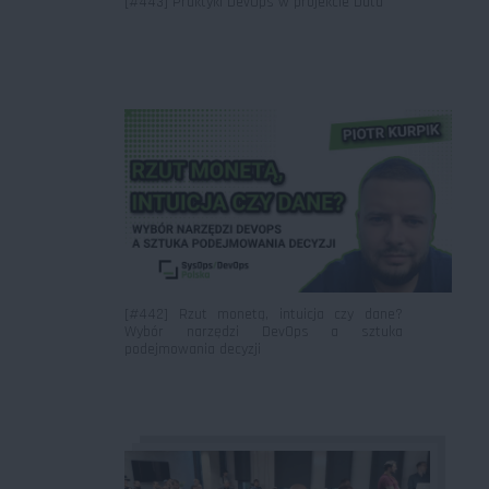
[#443] Praktyki DevOps w projekcie Data
[#442] Rzut monetą, intuicja czy dane?
Wybór narzędzi DevOps a sztuka
podejmowania decyzji