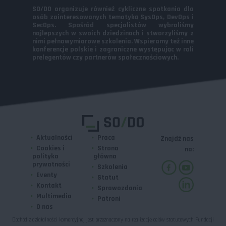
SO/DO organizuje również cykliczne spotkania dla
osób zainteresowanych tematyką SysOps, DevOps i
SecOps. Spośród specjalistów wybraliśmy
najlepszych w swoich dziedzinach i stworzyliśmy z
nimi pełnowymiarowe szkolenia. Wspieramy też inne
konferencje polskie i zagraniczne występując w roli
prelegentów czy partnerów społecznościowych.
Aktualności
Praca
Znajdź nas
Cookies i
Strona
na:
polityka
główna
prywatności
Szkolenia
Eventy
Statut
Kontakt
Sprawozdania
Multimedia
Patroni
O nas
Dochód z działalności komercyjnej jest przeznaczony na realizację celów statutowych Fundacji