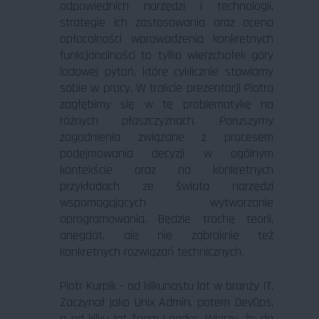
odpowiednich narzędzi i technologii,
strategie ich zastosowania oraz ocena
opłacalności wprowadzenia konkretnych
funkcjonalności to tylko wierzchołek góry
lodowej pytań, które cyklicznie stawiamy
sobie w pracy. W trakcie prezentacji Piotra
zagłębimy się w tę problematykę na
różnych płaszczyznach. Poruszymy
zagadnienia związane z procesem
podejmowania decyzji w ogólnym
kontekście oraz na konkretnych
przykładach ze świata narzędzi
wspomagających wytwarzanie
oprogramowania. Będzie trochę teorii,
anegdot, ale nie zabraknie też
konkretnych rozwiązań technicznych.
Piotr Kurpik - od kilkunastu lat w branży IT.
Zaczynał jako Unix Admin, potem DevOps,
a od kilku lat Team Leader. Wierzy, że da