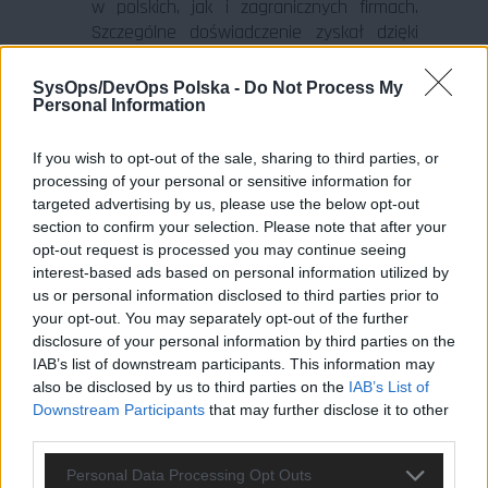
w polskich, jak i zagranicznych firmach.
Szczególne doświadczenie zyskał dzięki
projektom dla branży energetycznej oraz
przemysłowej. Zapalony bloger i działacz
SysOps/DevOps Polska -
Do Not Process My
w społeczności DevOps, właściciel
Personal Information
DevOpsMafia.pl.
If you wish to opt-out of the sale, sharing to third parties, or
processing of your personal or sensitive information for
targeted advertising by us, please use the below opt-out
section to confirm your selection. Please note that after your
20:30 Networking i pizza!
opt-out request is processed you may continue seeing
Tradycyjnie, po części merytorycznej
interest-based ads based on personal information utilized by
zapraszamy wszystkich uczestników na
us or personal information disclosed to third parties prior to
gorącą pizzę i dalsze rozmowy w
your opt-out. You may separately opt-out of the further
kuluarach. Udział w wydarzeniu jest
disclosure of your personal information by third parties on the
bezpłatny, dlatego zachęcamy do udziału.
IAB’s list of downstream participants. This information may
Nagrania z poprzednich MeetUpów, a
also be disclosed by us to third parties on the
IAB’s List of
Downstream Participants
that may further disclose it to other
niebawem i z tego, możecie znaleźć w
third parties.
serwisie YouTube i na naszym FanPage’u.
Personal Data Processing Opt Outs