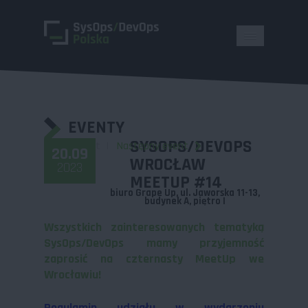
EVENTY
SYSOPS/DEVOPS
Powrót
Następny event
20.09
WROCŁAW
2023
MEETUP #14
biuro Grape Up, ul. Jaworska 11-13,
budynek A, piętro I
Wszystkich zainteresowanych tematyką
SysOps/DevOps mamy przyjemność
zaprosić na czternasty MeetUp we
Wrocławiu!
Regulamin udziału w wydarzeniu