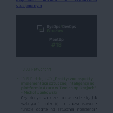
stacjonarnym
18:00 Networking
18:15 Prelekcja #1:
„Praktyczne aspekty
implementacji sztucznej inteligencji na
platformie Azure w Twoich aplikacjach”
- Michał Jankowski
Czy kiedykolwiek zastanawialiście się, jak
wzbogacić aplikację o zaawansowane
funkcje oparte na sztucznej inteligencji?