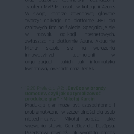
tytułem MVP Microsoft w kategorii Azure.
W swojej karierze zawodowej głównie
tworzył aplikacje na platformę .NET dla
czołowych firm na świecie. Specjalizuje się
w rozwoju aplikacji internetowych,
zwłaszcza na platformie Azure. Aktualnie
Michał skupia się na wdrażaniu
innowacyjnych technologii w
organizacjach, takich jak informatyka
kwantowa, low-code oraz GenAI.
19:20 Prelekcja #2:
„DevOps w branży
GameDev, czyli jak optymalizować
produkcję gier” - Mikołaj Kurcin
Produkcja gier może być czasochłonna i
problematyczna, w szczególności dla osób
nietechnicznych. Mikołaj pokaże, jakie
wyzwania stawia GameDev dla DevOpsa.
Przedstawi również, jak wygląda proces