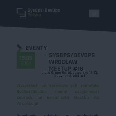
EVENTY
SYSOPS/DEVOPS
Powrót
Następny event
15.05
WROCŁAW
2024
MEETUP #18
biuro Grape Up, ul. Jaworska 11-13,
budynek A, piętro I
Wszystkich zainteresowanych tematyką
SysOps/DevOps mamy przyjemność
zaprosić na osiemnasty MeetUp we
Wrocławiu!
Regulamin udziału w wydarzeniu