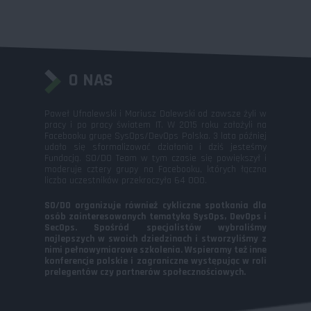
O NAS
Paweł Ufnalewski i Mariusz Dalewski od zawsze żyli w
pracy i po pracy światem IT. W 2015 roku założyli na
Facebooku grupę SysOps/DevOps Polska. 3 lata później
udało się sformalizować działania i dziś jesteśmy
Fundacją. SO/DO Team w tym czasie się powiększył i
moderuje cztery grupy na Facebooku, których łączna
liczba uczestników przekroczyła 64 000.
SO/DO organizuje również cykliczne spotkania dla
osób zainteresowanych tematyką SysOps, DevOps i
SecOps. Spośród specjalistów wybraliśmy
najlepszych w swoich dziedzinach i stworzyliśmy z
nimi pełnowymiarowe szkolenia. Wspieramy też inne
konferencje polskie i zagraniczne występując w roli
prelegentów czy partnerów społecznościowych.