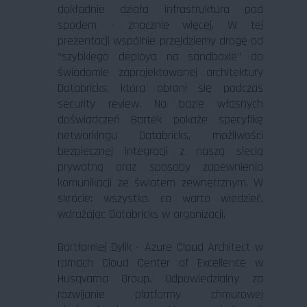
dokładnie działa infrastruktura pod
spodem - znacznie więcej. W tej
prezentacji wspólnie przejdziemy drogę od
“szybkiego deploya na sandboxie” do
świadomie zaprojektowanej architektury
Databricks, która obroni się podczas
security review. Na bazie własnych
doświadczeń Bartek pokaże specyfikę
networkingu Databricks, możliwości
bezpiecznej integracji z naszą siecią
prywatną oraz sposoby zapewnienia
komunikacji ze światem zewnętrznym. W
skrócie: wszystko, co warto wiedzieć,
wdrażając Databricks w organizacji.
Bartłomiej Dylik - Azure Cloud Architect w
ramach Cloud Center of Excellence w
Husqvarna Group. Odpowiedzialny za
rozwijanie platformy chmurowej