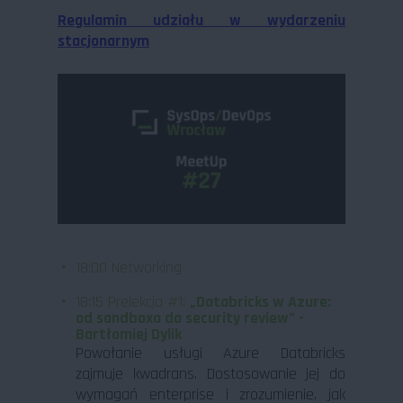
Regulamin udziału w wydarzeniu
stacjonarnym
18:00 Networking
18:15 Prelekcja #1:
„Databricks w Azure:
od sandboxa do security review” -
Bartłomiej Dylik
Powołanie usługi Azure Databricks
zajmuje kwadrans. Dostosowanie jej do
wymagań enterprise i zrozumienie, jak