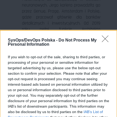
neuronowych. Jego kariera prowadziła go
przez Genuę, Pragę, Amsterdam i Polskę,
gdzie pracował głównie dla banków
detalicznych i inwestycyjnych. Od 2019
roku pełni funkcję Architekta
Oprogramowania w Capgemini w sektorze
SysOps/DevOps Polska -
Do Not Process My
usług finansowych. Przez ostatnie dwa
Personal Information
lata skupił się na projektowaniu i rozwoju
Agentów Gen AI w Javie dla zastosowań
If you wish to opt-out of the sale, sharing to third parties, or
w inżynierii oprogramowania, pracując
processing of your personal or sensitive information for
głównie z prywatnie hostowaną sztuczną
targeted advertising by us, please use the below opt-out
inteligencją, aby spełnić rygorystyczne
section to confirm your selection. Please note that after your
wymagania bezpieczeństwa sektora
opt-out request is processed you may continue seeing
finansowego.
interest-based ads based on personal information utilized by
us or personal information disclosed to third parties prior to
your opt-out. You may separately opt-out of the further
20:15 Networking i pizza!
disclosure of your personal information by third parties on the
Tradycyjnie, po części merytorycznej
IAB’s list of downstream participants. This information may
zapraszamy wszystkich uczestników na
also be disclosed by us to third parties on the
IAB’s List of