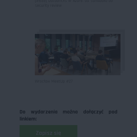
[#655] Databricks w Azure: od sandboxa do
security review
Wrocław MeetUp #27
Do wydarzenia można dołączyć pod
linkiem:
Zapisz się