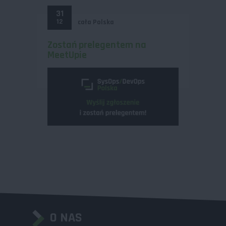
31
12
cała Polska
Zostań prelegentem na
MeetUpie
O NAS