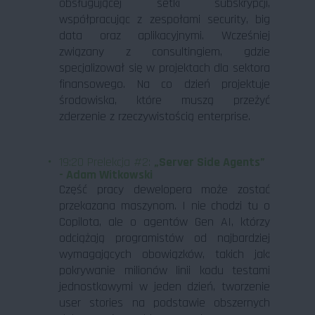
obsługującej setki subskrypcji,
współpracując z zespołami security, big
data oraz aplikacyjnymi. Wcześniej
związany z consultingiem, gdzie
specjalizował się w projektach dla sektora
finansowego. Na co dzień projektuje
środowiska, które muszą przeżyć
zderzenie z rzeczywistością enterprise.
19:20 Prelekcja #2:
„Server Side Agents”
- Adam Witkowski
Część pracy dewelopera może zostać
przekazana maszynom. I nie chodzi tu o
Copilota, ale o agentów Gen AI, którzy
odciążają programistów od najbardziej
wymagających obowiązków, takich jak:
pokrywanie milionów linii kodu testami
jednostkowymi w jeden dzień, tworzenie
user stories na podstawie obszernych