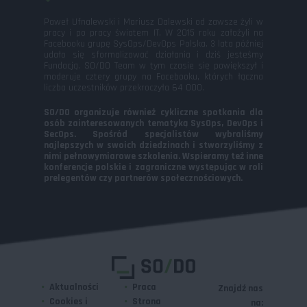
Paweł Ufnalewski i Mariusz Dalewski od zawsze żyli w
pracy i po pracy światem IT. W 2015 roku założyli na
Facebooku grupę SysOps/DevOps Polska. 3 lata później
udało się sformalizować działania i dziś jesteśmy
Fundacją. SO/DO Team w tym czasie się powiększył i
moderuje cztery grupy na Facebooku, których łączna
liczba uczestników przekroczyła 64 000.
SO/DO organizuje również cykliczne spotkania dla
osób zainteresowanych tematyką SysOps, DevOps i
SecOps. Spośród specjalistów wybraliśmy
najlepszych w swoich dziedzinach i stworzyliśmy z
nimi pełnowymiarowe szkolenia. Wspieramy też inne
konferencje polskie i zagraniczne występując w roli
prelegentów czy partnerów społecznościowych.
Aktualności
Praca
Znajdź nas
Cookies i
Strona
na: