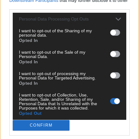
gorącą pizzę i dalsze rozmowy w
Downstream Participants
that may further disclose it to other
third parties.
kuluarach. Udział w wydarzeniu jest
bezpłatny, dlatego zachęcamy do udziału.
Personal Data Processing Opt Outs
Nagrania z poprzednich MeetUpów, a
niebawem i z tego, możecie znaleźć w
I want to opt-out of the Sharing of my
personal data.
serwisie YouTube.
Opted In
I want to opt-out of the Sale of my
Personal Data.
Opted In
Partnerami wydarzenia są:
I want to opt-out of processing my
Personal Data for Targeted Advertising.
Opted In
I want to opt-out of Collection, Use,
Retention, Sale, and/or Sharing of my
Personal Data that Is Unrelated with the
Purposes for which it was collected.
Multimedia z wydarzenia:
Opted Out
CONFIRM