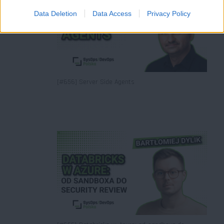
Data Deletion
Data Access
Privacy Policy
[#656] Server Side Agents