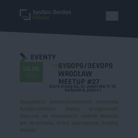
EVENTY
SYSOPS/DEVOPS
Powrót
Następny event
06.05
WROCŁAW
2026
MEETUP #27
biuro Grape Up, ul. Jaworska 11-13,
budynek A, piętro I
Wszystkich zainteresowanych tematyką
SysOps/DevOps mamy przyjemność
zaprosić na dwudziesty siódmy MeetUp
we Wrocławiu, który poprowadzi Paulina
Mojsak!