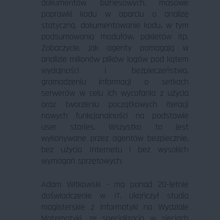
dokumentów biznesowych, masowe
poprawki kodu w oparciu o analizę
statyczną, dokumentowanie kodu, w tym
podsumowania modułów, pakietów itp.
Zobaczycie, jak agenty pomagają w
analizie milionów plików logów pod kątem
wydajności i bezpieczeństwa,
gromadzeniu informacji o setkach
serwerów w celu ich wycofania z użycia
oraz tworzeniu początkowych iteracji
nowych funkcjonalności na podstawie
user stories. Wszystko to jest
wykonywane przez agentów bezpiecznie,
bez użycia Internetu i bez wysokich
wymagań sprzętowych.
Adam Witkowski - ma ponad 20-letnie
doświadczenie w IT. Ukończył studia
magisterskie z informatyki na Wydziale
Matematyki, ze specjalizacją w sieciach