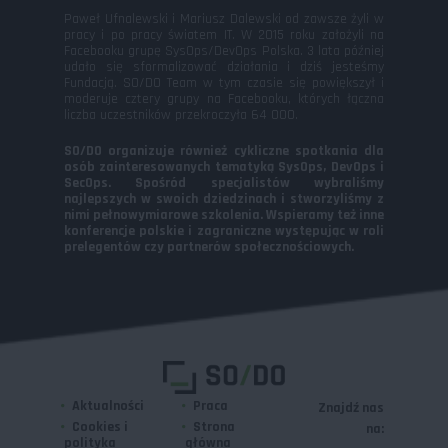
Paweł Ufnalewski i Mariusz Dalewski od zawsze żyli w
pracy i po pracy światem IT. W 2015 roku założyli na
Facebooku grupę SysOps/DevOps Polska. 3 lata później
udało się sformalizować działania i dziś jesteśmy
Fundacją. SO/DO Team w tym czasie się powiększył i
moderuje cztery grupy na Facebooku, których łączna
liczba uczestników przekroczyła 64 000.
SO/DO organizuje również cykliczne spotkania dla
osób zainteresowanych tematyką SysOps, DevOps i
SecOps. Spośród specjalistów wybraliśmy
najlepszych w swoich dziedzinach i stworzyliśmy z
nimi pełnowymiarowe szkolenia. Wspieramy też inne
konferencje polskie i zagraniczne występując w roli
prelegentów czy partnerów społecznościowych.
Aktualności
Praca
Znajdź nas
Cookies i
Strona
na:
polityka
główna