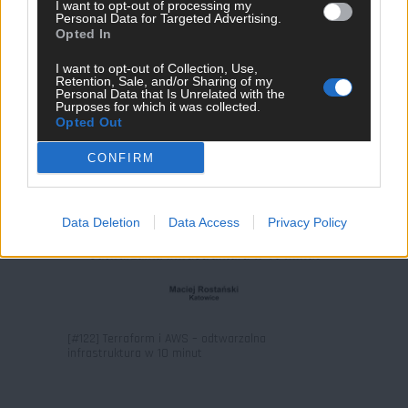
I want to opt-out of processing my
Personal Data for Targeted Advertising.
Opted In
I want to opt-out of Collection, Use,
Retention, Sale, and/or Sharing of my
[#123] Case study of data analysis pipeline
Personal Data that Is Unrelated with the
– Project Flamingo
Purposes for which it was collected.
Opted Out
CONFIRM
Data Deletion
Data Access
Privacy Policy
[#122] Terraform i AWS – odtwarzalna
infrastruktura w 10 minut