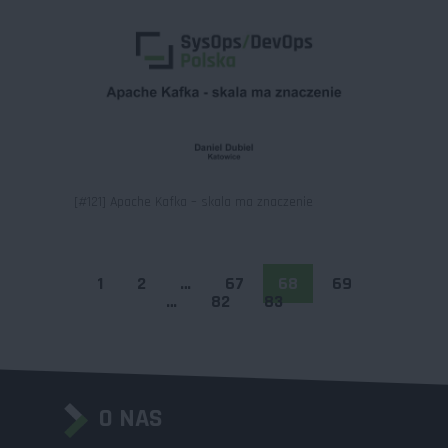
[#121] Apache Kafka – skala ma znaczenie
1
2
…
67
68
69
…
82
83
O NAS