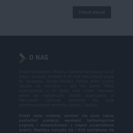
Pokaż więcej
O NAS
Paweł Ufnalewski i Mariusz Dalewski od zawsze żyli w
pracy i po pracy światem IT. W 2015 roku założyli grupę
na facebooku SysOps/DevOps Polska, która szybko
zaczęła się rozrastać i dziś ma ponad 13000
użytkowników, a ich liczba stale rośnie! Rozmowy
online nie wystarczyły. Zaczęli organizować w
Warszawie cykliczne spotkania dla osób
zainteresowanych tematyką SysOps i DevOps.
Dzięki temu możemy spotkać się poza siecią,
posłuchać prelekcji, wymienić technologiczne
poglądy i doświadczenia z innymi uczestnikami
eventu. MeetUpy rozrosły się i dziś spotykamy się