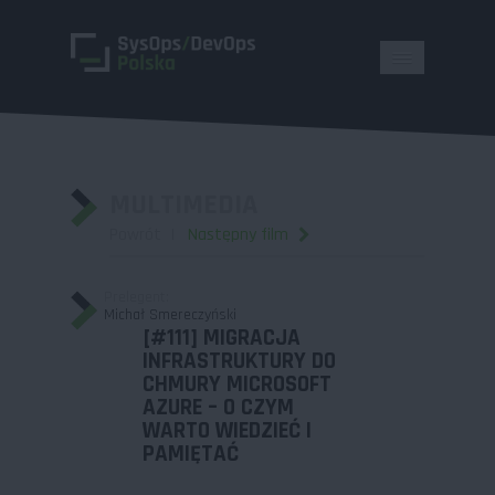
MULTIMEDIA
Powrót
Następny film
Prelegent:
Michał Smereczyński
[#111] MIGRACJA
INFRASTRUKTURY DO
CHMURY MICROSOFT
AZURE – O CZYM
WARTO WIEDZIEĆ I
PAMIĘTAĆ