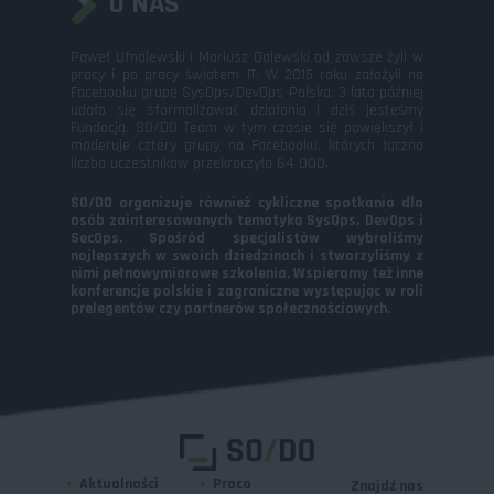
O NAS
Paweł Ufnalewski i Mariusz Dalewski od zawsze żyli w
pracy i po pracy światem IT. W 2015 roku założyli na
Facebooku grupę SysOps/DevOps Polska. 3 lata później
udało się sformalizować działania i dziś jesteśmy
Fundacją. SO/DO Team w tym czasie się powiększył i
moderuje cztery grupy na Facebooku, których łączna
liczba uczestników przekroczyła 64 000.
SO/DO organizuje również cykliczne spotkania dla
osób zainteresowanych tematyką SysOps, DevOps i
SecOps. Spośród specjalistów wybraliśmy
najlepszych w swoich dziedzinach i stworzyliśmy z
nimi pełnowymiarowe szkolenia. Wspieramy też inne
konferencje polskie i zagraniczne występując w roli
prelegentów czy partnerów społecznościowych.
Aktualności
Praca
Znajdź nas