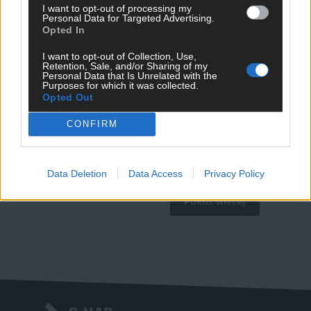
Katowice MeetUp #25
I want to opt-out of processing my
Personal Data for Targeted Advertising.
Opted In
I want to opt-out of Collection, Use,
Retention, Sale, and/or Sharing of my
Personal Data that Is Unrelated with the
Purposes for which it was collected.
Opted Out
CONFIRM
Gdańsk MeetUp #29
Data Deletion
Data Access
Privacy Policy
Pokaż więcej