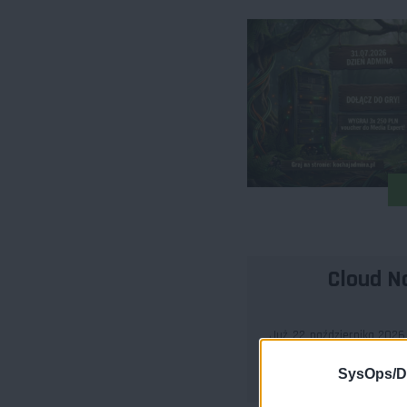
Cloud N
Już 22 października 2026
Jako partner wydarzen
architektów i inżynierów
SysOps/D
budują nowoczesne...