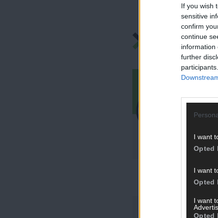
If you wish 
sensitive in
confirm you
BLOG
continue se
information 
further disc
participants
Downstream 
Persona
I want t
Opted 
I want t
Opted 
I want 
J
Advertis
Opted 