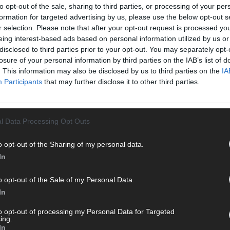
to opt-out of the sale, sharing to third parties, or processing of your per
formation for targeted advertising by us, please use the below opt-out s
r selection. Please note that after your opt-out request is processed y
eing interest-based ads based on personal information utilized by us or
disclosed to third parties prior to your opt-out. You may separately opt-
losure of your personal information by third parties on the IAB’s list of
. This information may also be disclosed by us to third parties on the
IA
03.08.2026
Participants
that may further disclose it to other third parties.
Azure Private Endpoints i architektura
bezpiecznie ukryć usługi PaaS przed 
l Data Processing Opt Outs
Wdrażanie chmury publicznej często zaczyna się od złudnego p
Wystawienie bazy danych, konta storage czy aplikacji webowej na p
o opt-out of the Sharing of my personal data.
nawet przy restrykcyjnych regułach firewalla - to proszenie się o kłopo
In
Czytaj całość
o opt-out of the Sale of my Personal Data.
In
27.07.2026
to opt-out of processing my Personal Data for Targeted
ak mądrze zacząć z LLM-ami w DevOps?
ing.
In