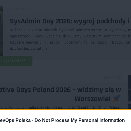
31.07.2026
SysAdmin Day 2026: wygraj podchody i
31 lipca 2026 roku obchodzimy Dzień Administratora! To wyjątkowy 
społeczności, kiedy wspólnie dziękujemy wszystkim adminom za ic
(czasem niewidzialną) pracę i doceniamy to, że nasza infrastruktu
działają bez zarzutu. Z...
Czytaj całość
10.07.2026
ative Days Poland 2026 – widzimy się w
Warszawie!
 r. w Warszawie odbędzie się kolejna edycja Cloud Native Days Poland.
ia, z dumą wspieramy wymianę wiedzy w społeczności DevOps,
 platformowych.Cloud Native Days Poland to miejsce dla tych, którzy
evOps Polska -
Do Not Process My Personal Information
Czytaj całość