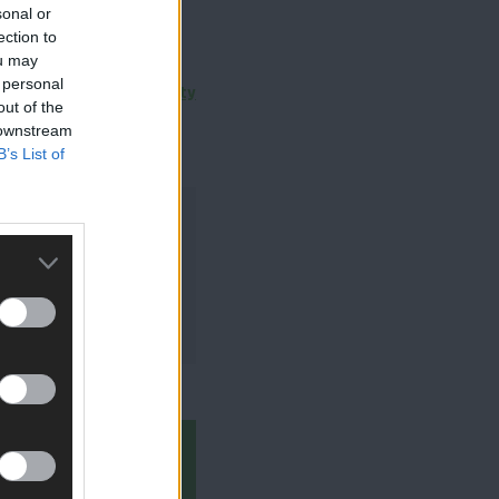
sonal or
ection to
ou may
 personal
Zobacz wszystkie posty
out of the
 downstream
B’s List of
 DNS: Jak
światem?
oczucia bezpieczeństwa.
ublicznych adresach IP -
ty i ryzyko udanego ataku.