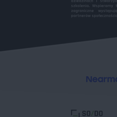
dziedzinach i stworzy
szkolenia. Wspieramy t
zagraniczne występu
partnerów społeczności