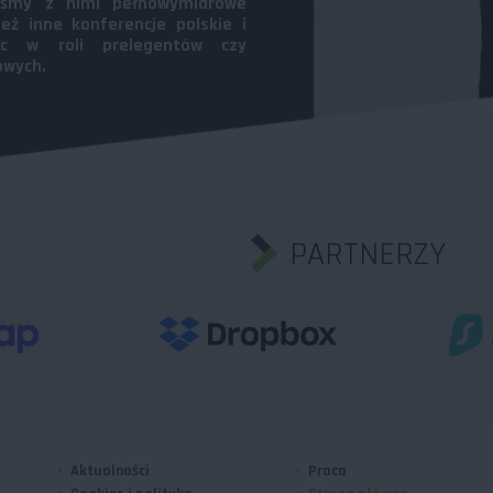
liśmy z nimi pełnowymiarowe
eż inne konferencje polskie i
jąc w roli prelegentów czy
owych.
PARTNERZY
Aktualności
Praca