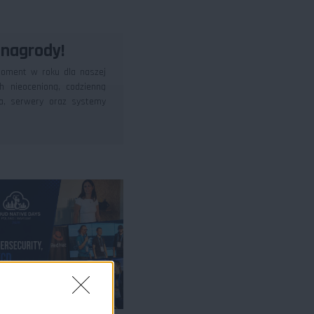
 nagrody!
moment w roku dla naszej
h nieocenioną, codzienną
ra, serwery oraz systemy