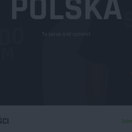
CI
Zoba