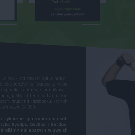
 Dalewski od zawsze żyli w pracy i
5 roku założyli na Facebooku grupę
ta później udało się sformalizować
 Fundacją. SO/DO Team w tym czasie
cztery grupy na Facebooku, których
rzekroczyła 64 000.
ż cykliczne spotkania dla osób
yką SysOps, DevOps i SecOps.
ybraliśmy najlepszych w swoich