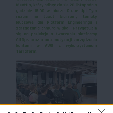
MeetUp, który odbędzie się 26 listopada o
godzinie 18:00 w biurze Grape Up! Tym
razem na tapet bierzemy tematy
kluczowe dla Platform Engineeringu i
zarządzania chmurą w skali. Przygotujcie
się na prelekcje o tworzeniu platformy
GitOps oraz o automatyzacji zarządzania
kontami w AWS z wykorzystaniem
Terraform.