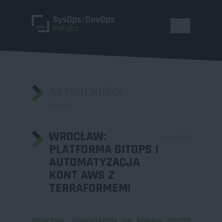
AKTUALNOŚCI
Powrót
WROCŁAW:
17.10.2025
PLATFORMA GITOPS I
AUTOMATYZACJA
KONT AWS Z
TERRAFORMEM!
Wrocław, zapraszamy na kolejny SO/DO