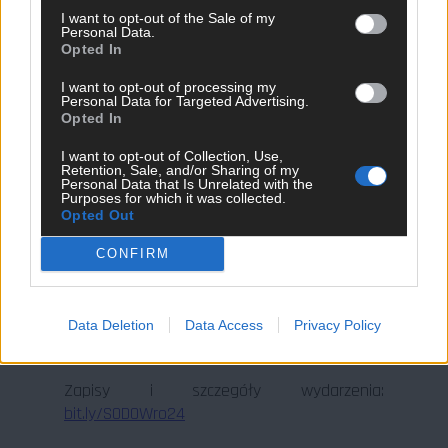
Terraform. Dowiecie się, dlaczego
I want to opt-out of the Sale of my
Personal Data.
automatyzacja tworzenia kont jest
Opted In
niezbędna do skalowania chmury w dużej
organizacji, gwarantując bezpieczeństwo i
I want to opt-out of processing my
Personal Data for Targeted Advertising.
zgodność z regulacjami. Maciej zapozna Was
Opted In
z podstawowymi usługami do zarządzania
organizacją, omówi AWS Control Tower oraz
I want to opt-out of Collection, Use,
Retention, Sale, and/or Sharing of my
wyzwania związane z integracją tego
Personal Data that Is Unrelated with the
Purposes for which it was collected.
procesu z innymi narzędziami.
Opted Out
Nie przegapcie tej wiedzy prosto z frontu
CONFIRM
Platform Engineeringu i AWS-a! To idealna
okazja do networkingu, zadawania pytań
prelegentom oraz wymiany wiedzy na temat
Data Deletion
Data Access
Privacy Policy
najnowszych praktyk SysOps/DevOps.
Zapisy i szczegóły wydarzenia:
bit.ly/SODOWro24