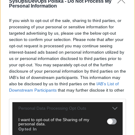
SysOps/DevOps Polska -
Do Not Process My
Personal Information
If you wish to opt-out of the sale, sharing to third parties, or
Na scenie zobaczymy Witolda Sławko,
processing of your personal or sensitive information for
doświadczonego Platform Engineera
targeted advertising by us, please use the below opt-out
specjalizującego się w IaC i Kubernetes,
section to confirm your selection. Please note that after your
który podzieli się doświadczeniami z
opt-out request is processed you may continue seeing
tworzenia platformy GitOps wspierającej
interest-based ads based on personal information utilized by
migrację zasobów serverless do K8S.
us or personal information disclosed to third parties prior to
Zobaczycie, jak budować taką platformę,
your opt-out. You may separately opt-out of the further
radzić sobie z dependencjami i wyzwaniami,
disclosure of your personal information by third parties on the
aby efektywnie zarządzać infrastrukturą. W
IAB’s list of downstream participants. This information may
drugiej części Witold skupi się na procesie
also be disclosed by us to third parties on the
IAB’s List of
Downstream Participants
that may further disclose it to other
on-boardingu zespołów developerskich,
third parties.
pokazując, jak poprawić ich doświadczenie i
ułatwić korzystanie z nowej platformy.
Personal Data Processing Opt Outs
Następnie wystąpi Maciej Bus, specjalista
I want to opt-out of the Sharing of my
personal data.
AWS, który przybliży koncepcję AWS Landing
Opted In
Zone i narzędzia Account Factory for