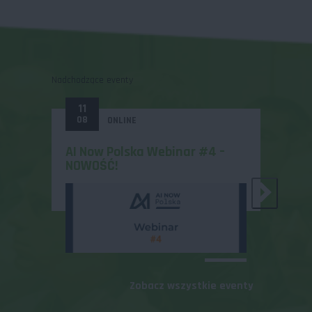
Nadchodzące eventy
11
31
08
12
ONLINE
AI Now Polska Webinar #4 –
Zosta
NOWOŚĆ!
MeetU
Zobacz wszystkie eventy