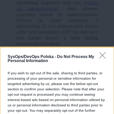
szkoleniowej znajdziecie teraz kurs: “
Python
dla administratorów
”, dzięki któremu
uczestnicy nauczą się wykorzystywania
Pythona do zadań związanych z
administracją IT, m.in. przetwarzania danych
JSON, Yaml, komunikacji z HTTP (np. REST API)
oraz bazami danych, a także obsługi
parametrów linii poleceń.
Cyberbezpieczeństwo
SysOps/DevOps Polska -
Do Not Process My
Personal Information
Wraz z postępującą cyfryzacją i rosnącą
If you wish to opt-out of the sale, sharing to third parties, or
liczbą zagrożeń w sieci, umiejętności z
processing of your personal or sensitive information for
zakresu cyberbezpieczeństwa stają się
targeted advertising by us, please use the below opt-out
niezbędne. W 2025 roku kluczowe
section to confirm your selection. Please note that after your
kompetencje obejmować będą m.in. testy
opt-out request is processed you may continue seeing
penetracyjne, zarządzanie incydentami,
interest-based ads based on personal information utilized by
bezpieczeństwo w chmurze oraz wdrażanie
us or personal information disclosed to third parties prior to
Zero Trust Architecture. Firmy coraz częściej
your opt-out. You may separately opt-out of the further