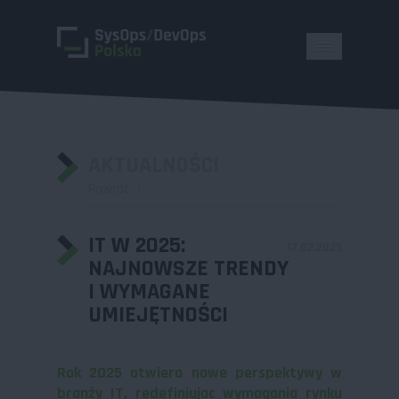
AKTUALNOŚCI
Powrót
IT W 2025:
17.02.2025
NAJNOWSZE TRENDY
I WYMAGANE
UMIEJĘTNOŚCI
Rok 2025 otwiera nowe perspektywy w
branży IT, redefiniując wymagania rynku