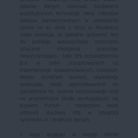
zbiorów danych stanowią fundament
współczesnych technologii. Mimo miliardów
dolarów zainwestowanych w rozwiązania
oparte na AI, dane z Cisco AI Readiness
Index pokazują, że globalna gotowość firm
do pełnego wykorzystania potencjału
sztucznej inteligencji pozostaje
niewystarczająca – tylko 13% przedsiębiorstw
jest w pełni przygotowanych na
implementację zaawansowanych rozwiązań.
Wobec rosnących wyzwań, organizacje
zwiększają swoje zapotrzebowanie na
specjalistów ds. uczenia maszynowego oraz
na programistów biegle posługujących się
językiem Python – narzędziem, które
odgrywa kluczową rolę w integracji
systemów AI i analityce danych.
Z tego względu w naszej ofercie