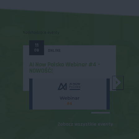
Nadchodzące eventy
11
31
08
12
ONLINE
AI Now Polska Webinar #4 –
Zosta
NOWOŚĆ!
MeetU
Zobacz wszystkie eventy