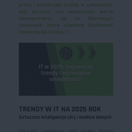
pracy i kształtując trendy w szkoleniach.
Aby sprostać tym wyzwaniom, warto
skoncentrować się na kluczowych
obszarach, które stanowią fundament
nowoczesnej kariery IT.
TRENDY W IT NA 2025 ROK
Sztuczna inteligencja (AI) i analiza danych
Sztuczna inteligencja oraz analiza dużych