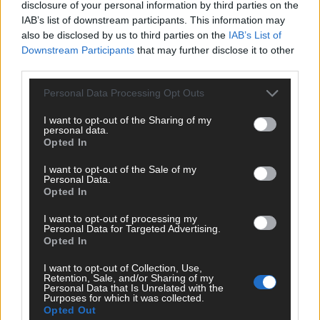
inwestują również w szkolenia dotyczące
disclosure of your personal information by third parties on the
cyberhigieny dla pracowników, ponieważ
IAB’s list of downstream participants. This information may
ludzkie błędy nadal odpowiadają za
also be disclosed by us to third parties on the
IAB’s List of
Downstream Participants
that may further disclose it to other
większość naruszeń bezpieczeństwa.
third parties.
O wyzwaniach dotyczących IT security
Personal Data Processing Opt Outs
możecie posłuchać na naszym kanale
SecOps Polska
, gdzie co miesiąc publikujemy
I want to opt-out of the Sharing of my
personal data.
kolejne prelekcje przygotowane przez
Opted In
ekspertów.
I want to opt-out of the Sale of my
Personal Data.
Rozwiązania chmurowe
Opted In
I want to opt-out of processing my
Migracja do chmury i zarządzanie
Personal Data for Targeted Advertising.
infrastrukturą chmurową to jeden z
Opted In
kluczowych trendów na 2025 rok. Specjaliści
I want to opt-out of Collection, Use,
posiadający certyfikaty takie jak AWS
Retention, Sale, and/or Sharing of my
Certified Solutions Architect, Microsoft
Personal Data that Is Unrelated with the
Purposes for which it was collected.
Certified: Azure Administrator czy Google
Opted Out
Cloud Professional Cloud Architect są