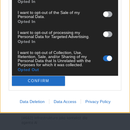
Opted In
I want to opt-out of the Sale of my
Personal Data.
Opted In
I want to opt-out of processing my
Personal Data for Targeted Advertising.
[#663] Strands agents, an open source
Opted In
AI Agents SDK
I want to opt-out of Collection, Use,
Retention, Sale, and/or Sharing of my
Personal Data that Is Unrelated with the
Purposes for which it was collected.
Opted Out
CONFIRM
Data Deletion
Data Access
Privacy Policy
[#662] Infrastruktura jako kontekst dla
agenta AI