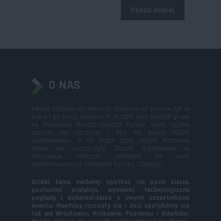
Pokaż więcej
O NAS
Paweł Ufnalewski i Mariusz Dalewski od zawsze żyli w
pracy i po pracy światem IT. W 2015 roku założyli grupę
na facebooku SysOps/DevOps Polska, która szybko
zaczęła się rozrastać i dziś ma ponad 13000
użytkowników, a ich liczba stale rośnie! Rozmowy
online nie wystarczyły. Zaczęli organizować w
Warszawie cykliczne spotkania dla osób
zainteresowanych tematyką SysOps i DevOps.
Dzięki temu możemy spotkać się poza siecią,
posłuchać prelekcji, wymienić technologiczne
poglądy i doświadczenia z innymi uczestnikami
eventu. MeetUpy rozrosły się i dziś spotykamy się
też we Wrocławiu, Krakowie, Poznaniu i Gdańsku.