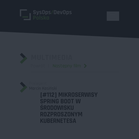
MULTIMEDIA
Powrót
Następny film
Prelegent:
Marcin Kasiński
[#112] MIKROSERWISY
SPRING BOOT W
ŚRODOWISKU
ROZPROSZONYM
KUBERNETESA