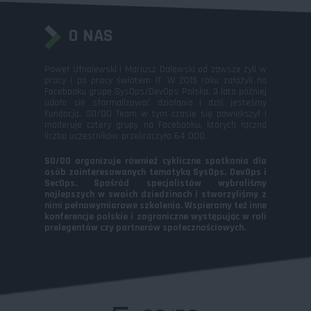
O NAS
Paweł Ufnalewski i Mariusz Dalewski od zawsze żyli w
pracy i po pracy światem IT. W 2015 roku założyli na
Facebooku grupę SysOps/DevOps Polska. 3 lata później
udało się sformalizować działania i dziś jesteśmy
Fundacją. SO/DO Team w tym czasie się powiększył i
moderuje cztery grupy na Facebooku, których łączna
liczba uczestników przekroczyła 64 000.
SO/DO organizuje również cykliczne spotkania dla
osób zainteresowanych tematyką SysOps, DevOps i
SecOps. Spośród specjalistów wybraliśmy
najlepszych w swoich dziedzinach i stworzyliśmy z
nimi pełnowymiarowe szkolenia. Wspieramy też inne
konferencje polskie i zagraniczne występując w roli
prelegentów czy partnerów społecznościowych.