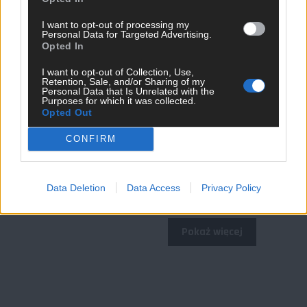
I want to opt-out of processing my
Personal Data for Targeted Advertising.
Katowice MeetUp #25
Opted In
I want to opt-out of Collection, Use,
Retention, Sale, and/or Sharing of my
Personal Data that Is Unrelated with the
Purposes for which it was collected.
Opted Out
CONFIRM
Data Deletion
Data Access
Privacy Policy
Gdańsk MeetUp #29
Pokaż więcej