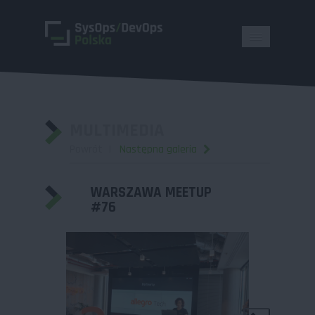
MULTIMEDIA
Powrót
Następna galeria
WARSZAWA MEETUP
#76