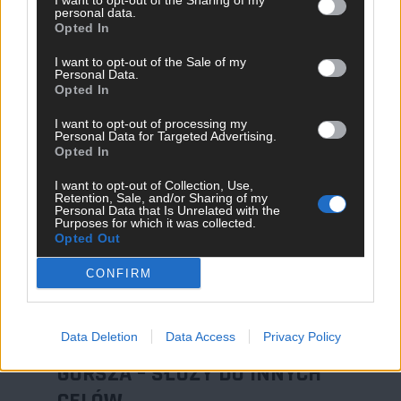
feedback w czasie rzeczywistym. To właśnie
I want to opt-out of the Sharing of my
personal data.
te detale i „triki” prosto z produkcji stanowią
Opted In
największą wartość edukacyjną.
I want to opt-out of the Sale of my
Personal Data.
CERTYFIKACJA I NETWORKING
Opted In
Ukończenie profesjonalnego kursu to jasny
I want to opt-out of processing my
sygnał dla pracodawcy: ta osoba przeszła
Personal Data for Targeted Advertising.
przez ustrukturyzowany proces i posiada
Opted In
zweryfikowaną wiedzę. To inwestycja, która
I want to opt-out of Collection, Use,
zwraca się przy pierwszej negocjacji
Retention, Sale, and/or Sharing of my
Personal Data that Is Unrelated with the
wynagrodzenia.
Purposes for which it was collected.
Opted Out
Więcej o naszych nadchodzących szkoleniach
CONFIRM
dowiesz się tutaj:
sysopspolska.pl/szkolenia
.
Data Deletion
Data Access
Privacy Policy
WIEDZA Z YOUTUBE NIE JEST
GORSZA – SŁUŻY DO INNYCH