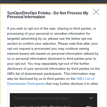
zmieniają się z miesiąca na miesiąc.
Tutorial sprzed dwóch lat może być dziś
bezużyteczny. Programy naszych kursów
SysOps/DevOps Polska -
Do Not Process My
są na bieżąco aktualizowane przez
Personal Information
praktyków.
If you wish to opt-out of the sale, sharing to third parties, or
processing of your personal or sensitive information for
INTERAKCJA, KTÓREJ NIE
targeted advertising by us, please use the below opt-out
ZASTĄPI PRZYCISK „PLAY”
section to confirm your selection. Please note that after your
opt-out request is processed you may continue seeing
YouTube to przekaz jednostronny. Gdy
interest-based ads based on personal information utilized by
napotkasz błąd w konfiguracji Terraforma lub
us or personal information disclosed to third parties prior to
nie rozumiesz, dlaczego dany kontener nie
your opt-out. You may separately opt-out of the further
wstaje, film Ci nie odpowie.
disclosure of your personal information by third parties on the
IAB’s list of downstream participants. This information may
also be disclosed by us to third parties on the
IAB’s List of
Podczas szkoleń online masz bezpośredni
Downstream Participants
that may further disclose it to other
kontakt z trenerami. To mentorzy, którzy na
third parties.
co dzień gaszą pożary w wielkich
infrastrukturach. Możesz zadać pytanie,
Personal Data Processing Opt Outs
skonsultować swój problem i otrzymać