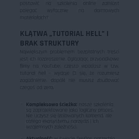
postawić na szkolenia online zamiast
polegać wyłącznie na darmowych
materiałach?
KLĄTWA „TUTORIAL HELL” I
BRAK STRUKTURY
Największym problemem bezpłatnych treści
jest ich rozproszenie. Oglądając przypadkowe
filmy na YouTube, często wpadasz w tzw.
tutorial hell – wydaje Ci się, że rozumiesz
zagadnienie, dopóki nie musisz zbudować
czegoś od zera.
Kompleksowa ścieżka:
nasze szkolenia
są zaprojektowane jako logiczny proces.
Nie uczysz się izolowanych komend, ale
całego ekosystemu narzędzi i ich
wzajemnych zależności.
Aktualność:
w świecie DevOps narzędzia