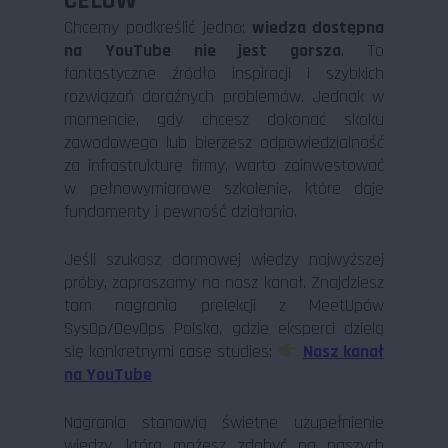
CELÓW
Chcemy podkreślić jedno:
wiedza dostępna
na YouTube nie jest gorsza
. To
fantastyczne źródło inspiracji i szybkich
rozwiązań doraźnych problemów. Jednak w
momencie, gdy chcesz dokonać skoku
zawodowego lub bierzesz odpowiedzialność
za infrastrukturę firmy, warto zainwestować
w pełnowymiarowe szkolenie, które daje
fundamenty i pewność działania.
Jeśli szukasz darmowej wiedzy najwyższej
próby, zapraszamy na nasz kanał. Znajdziesz
tam nagrania prelekcji z MeetUpów
SysOp/DevOps Polska, gdzie eksperci dzielą
się konkretnymi case studies:
Nasz kanał
na YouTube
Nagrania stanowią świetne uzupełnienie
wiedzy, którą możesz zdobyć na naszych