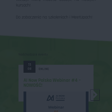
kursach!
Do zobaczenia na szkoleniach i MeetUpach!
Nadchodzące eventy
11
31
08
12
ONLINE
AI Now Polska Webinar #4 –
Zosta
NOWOŚĆ!
MeetU