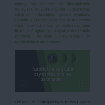
wydaje się prostsza niż kiedykolwiek.
Wpisujesz w wyszukiwarkę „Kubernetes
tutorial” i dostajesz tysiące wyników.
Jednak w Fundacji SysOps/DevOps Polska
widzimy wyraźną różnicę między osobami,
które „coś oglądały”, a tymi, które realnie
potrafią wdrożyć rozwiązanie w
środowisku produkcyjnym.
Dlaczego w profesjonalnym rozwoju warto