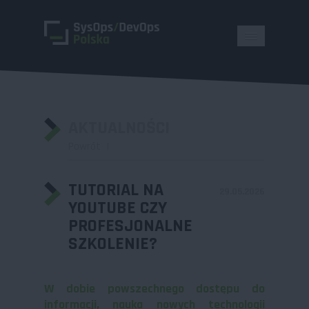
AKTUALNOŚCI
Powrót
TUTORIAL NA
29.05.2026
YOUTUBE CZY
PROFESJONALNE
SZKOLENIE?
W dobie powszechnego dostępu do
informacji, nauka nowych technologii